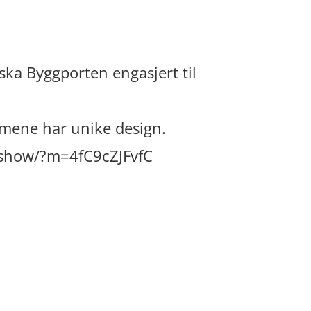
ska Byggporten engasjert til
ommene har unike design.
/show/?m=4fC9cZJFvfC