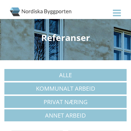
Skip
to
content
Referanser
ALLE
KOMMUNALT ARBEID
PRIVAT NÆRING
ANNET ARBEID