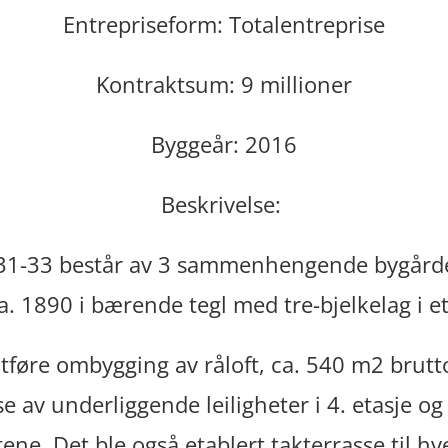
Entrepriseform: Totalentreprise
Kontraktsum: 9 millioner
Byggeår: 2016
Beskrivelse:
9-31-33 består av 3 sammenhengende bygårde
a. 1890 i bærende tegl med tre-bjelkelag i et
tføre ombygging av råloft, ca. 540 m2 brutto, 
 av underliggende leiligheter i 4. etasje og 
jetene. Det ble også etablert takterrasse til 